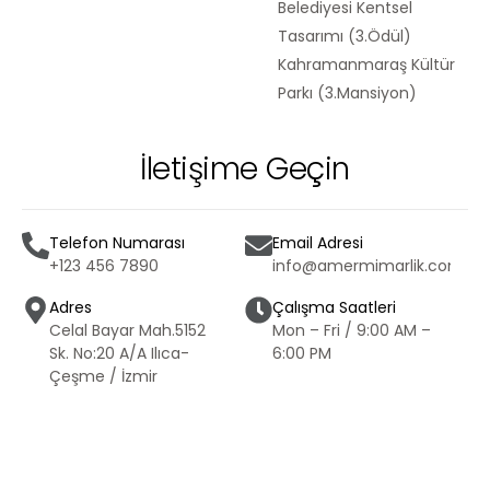
Belediyesi Kentsel
Tasarımı (3.Ödül)
Kahramanmaraş Kültür
Parkı (3.Mansiyon)
İletişime Geçin
Telefon Numarası
Email Adresi
+123 456 7890
info@amermimarlik.com
Adres
Çalışma Saatleri
Celal Bayar Mah.5152
Mon – Fri / 9:00 AM –
Sk. No:20 A/A Ilıca-
6:00 PM
Çeşme / İzmir