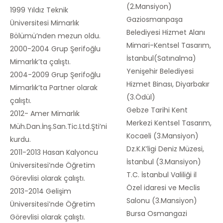
(2.Mansiyon)
1999 Yıldız Teknik
Gaziosmanpaşa
Üniversitesi Mimarlık
Belediyesi Hizmet Alanı
Bölümü’nden mezun oldu.
Mimari-Kentsel Tasarım,
2000-2004 Grup Şerifoğlu
İstanbul(Satınalma)
Mimarlık’ta çalıştı.
Yenişehir Belediyesi
2004-2009 Grup Şerifoğlu
Hizmet Binası, Diyarbakır
Mimarlık’ta Partner olarak
(3.Ödül)
çalıştı.
Gebze Tarihi Kent
2012- Amer Mimarlık
Merkezi Kentsel Tasarım,
Müh.Dan.İnş.San.Tic.Ltd.Şti’ni
Kocaeli (3.Mansiyon)
kurdu.
Dz.K.K’ligi Deniz Müzesi,
2011-2013 Hasan Kalyoncu
İstanbul (3.Mansiyon)
Üniversitesi’nde Öğretim
T.C. İstanbul Valiliği il
Görevlisi olarak çalıştı.
Özel idaresi ve Meclis
2013-2014 Gelişim
Salonu (3.Mansiyon)
Üniversitesi’nde Öğretim
Bursa Osmangazi
Görevlisi olarak çalıştı.